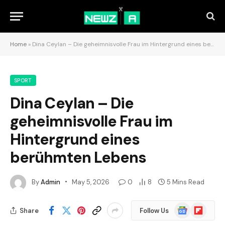
Home
»
Dina Ceylan – Die geheimnisvolle Frau im Hintergrund eines berühmten Lebens
SPORT
Dina Ceylan – Die
geheimnisvolle Frau im
Hintergrund eines
berühmten Lebens
By
Admin
May 5, 2026
0
8
5 Mins Read
Google
Flipboard
Share
Follow Us
News